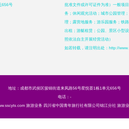
656号
批准文件或许可证件为准）一般项目
务；休闲观光活动；城市公园管理；
理；露营地服务；游乐园服务；铁路
出租；游艇租赁；公园、景区小型设
照依法自主开展经营活动）
如若转载，请注明出处：http://www.sscyt
地址：成都市武侯区簇锦街道来凤路56号星悦荟1栋1单元656号
电话：-
w.sscyts.com
旅游业务
四川省中国青年旅行社有限公司锦江分社
旅游