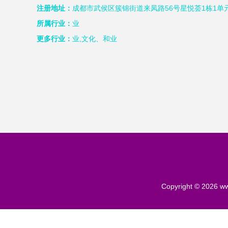
注册地址：
成都市武侯区簇锦街道来凤路56号星悦荟1栋1单元
所属行业：
业
更多行业：
业,文化、和业
Copyright © 2026
ww